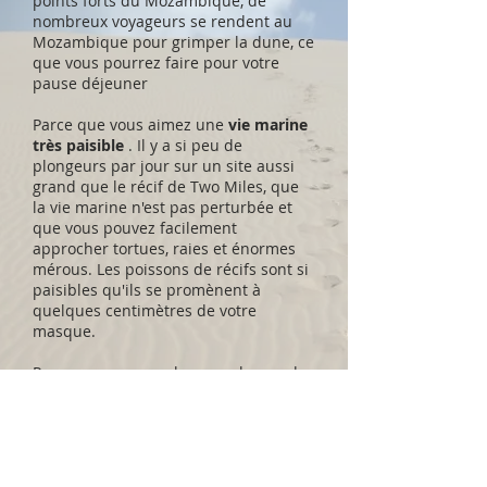
points forts du Mozambique, de
nombreux voyageurs se rendent au
Mozambique pour grimper la dune, ce
que vous pourrez faire pour votre
pause déjeuner
Parce que vous aimez une
vie marine
très paisible
. Il y a si peu de
plongeurs par jour sur un site aussi
grand que le récif de Two Miles, que
la vie marine n'est pas perturbée et
que vous pouvez facilement
approcher tortues, raies et énormes
mérous. Les poissons de récifs sont si
paisibles qu'ils se promènent à
quelques centimètres de votre
masque.
Parce que vous voulez une chance de
voir un dugong
. Rien n'est garanti ici,
nous avons parfois des résidents, et
dans ce cas, nous les voyons parfois
tous les jours.