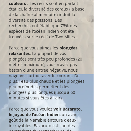
couleurs
. Les récifs sont en parfait
état ici, la diversité des coraux (la base
de la chaîne alimentaire) induit la
diversité des poissons. Des
recherches ont établi que 75% des
espèces de l'océan Indien ont été
trouvées sur le récif de Two Miles…
Parce que vous aimez les
plongées
relaxantes
. La plupart de vos
plongées sont très peu profondes (20
mètres maximum), vous n'avez pas
besoin d'une entrée négative, nous
nageons surtout avec le courant. De
plus, l'eau plus chaude et les plongées
peu profondes permettent des
plongées plus longues (jusqu'à 60
minutes si vous êtes à l'air).
Parce que vous voulez
voir Bazaruto,
le joyau de l’océan Indien
, un avant-
goût de la Namibie entouré d’eaux
incroyables. Bazaruto est l'un des