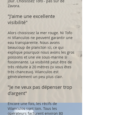
jour. Choisissez Tofo - pas sûr de
Zavora.
"J'aime une excellente
visibilité"
Alors choisissez la mer rouge. Ni Tofo
ni Vilanculos ne peuvent garantir une
eau transparente. Nous avons
beaucoup de plancton ici, ce qui
explique pourquoi nous avons les gros
poissons et une vie sous-marine si
foisonnante. La visibilité peut être de
très réduite à 20 mètres (si vous êtes
très chanceux). Vilanculos est
généralement un peu plus clair.
"Je ne veux pas dépenser trop
d'argent"
Encore une fois, les récifs de
Vilanculos sont loin. Tous les
opérateurs facturent environ 80