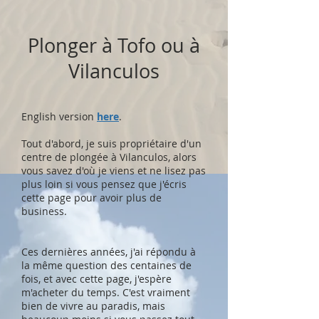
Plonger à Tofo ou à
Vilanculos
English version
here
.
Tout d'abord, je suis propriétaire d'un
centre de plongée à Vilanculos, alors
vous savez d'où je viens et ne lisez pas
plus loin si vous pensez que j'écris
cette page pour avoir plus de
business.
Ces dernières années, j'ai répondu à
la même question des centaines de
fois, et avec cette page, j'espère
m'acheter du temps. C'est vraiment
bien de vivre au paradis, mais