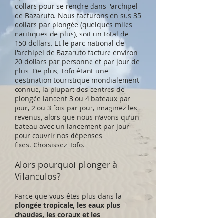
dollars pour se rendre dans l'archipel
de Bazaruto. Nous facturons en sus 35
dollars par plongée (quelques miles
nautiques de plus), soit un total de
150 dollars. Et le parc national de
l'archipel de Bazaruto facture environ
20 dollars par personne et par jour de
plus. De plus, Tofo étant une
destination touristique mondialement
connue, la plupart des centres de
plongée lancent 3 ou 4 bateaux par
jour, 2 ou 3 fois par jour, imaginez les
revenus, alors que nous n’avons qu’un
bateau avec un lancement par jour
pour couvrir nos dépenses
fixes. Choisissez Tofo.
Alors pourquoi plonger à
Vilanculos?
Parce que vous êtes plus dans la
plongée tropicale, les eaux plus
chaudes, les coraux et les